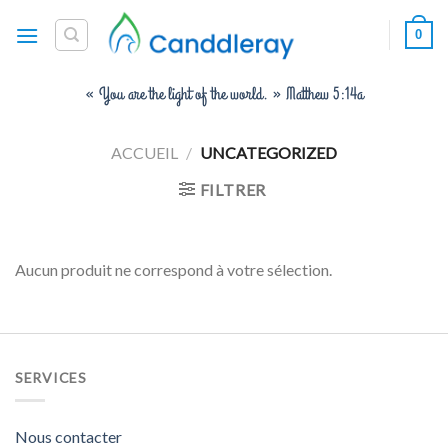
Skip
0
to
content
« You are the light of the world. » Matthew 5:14a
ACCUEIL
/
UNCATEGORIZED
FILTRER
Aucun produit ne correspond à votre sélection.
SERVICES
Nous contacter