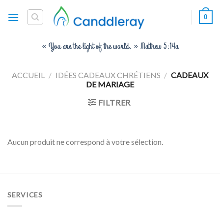
Skip
0
to
content
« You are the light of the world. » Matthew 5:14a
ACCUEIL
/
IDÉES CADEAUX CHRÉTIENS
/
CADEAUX
DE MARIAGE
FILTRER
Aucun produit ne correspond à votre sélection.
SERVICES