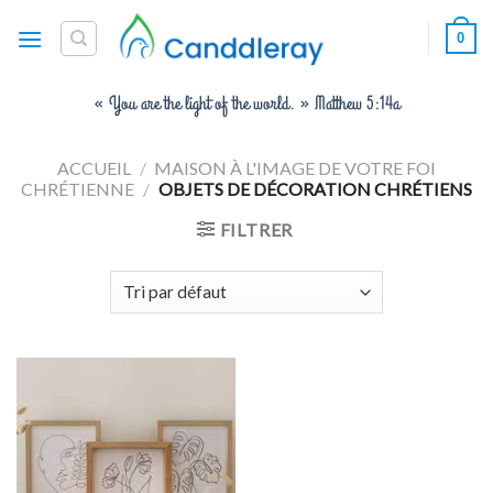
Skip
0
to
content
« You are the light of the world. » Matthew 5:14a
ACCUEIL
/
MAISON À L'IMAGE DE VOTRE FOI
CHRÉTIENNE
/
OBJETS DE DÉCORATION CHRÉTIENS
FILTRER